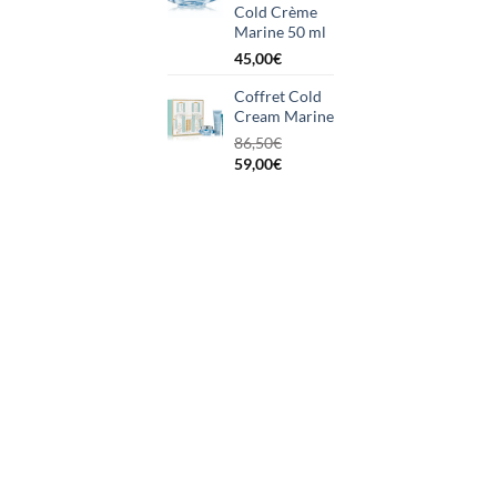
Cold Crème
Marine 50 ml
45,00
€
Coffret Cold
Cream Marine
86,50
€
Le
Le
59,00
€
prix
prix
initial
actuel
était :
est :
86,50€.
59,00€.