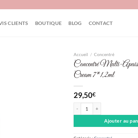
VIS CLIENTS
BOUTIQUE
BLOG
CONTACT
Accueil
/
Concentré
Concentré Multi-Apais
Cream 7*1,2ml
29,50
€
quantité de Concentré Multi-Apa
Ajouter au pan