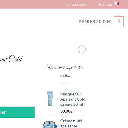
Se connecter
Français
PANIER /
0,00
€
0
ant Cold
Vous aimerez peut-être
aussi…
Masque SOS
isant Cold Cream 7*1,2ml
Apaisant Cold
Crème 50 ml
30,00
€
ier
Crème nutri-
apaisante