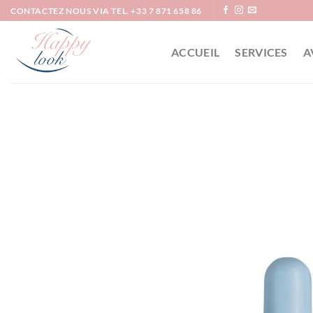
Passer
CONTACTEZ NOUS VIA TEL. +33 7 871 658 86
au
contenu
ACCUEIL
SERVICES
A