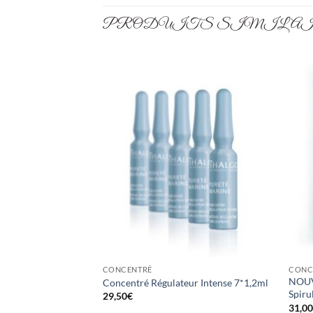
PRODUITS SIMILA
CONCENTRÉ
CONC
NOUV
rection Rides 30 ml
Concentré Régulateur Intense 7*1,2ml
Spiru
29,50
€
31,0