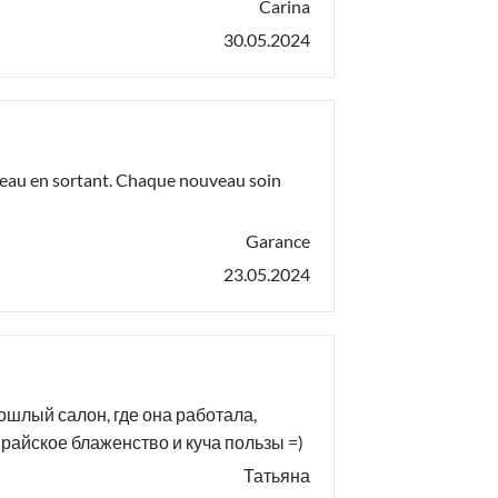
Carina
30.05.2024
 peau en sortant. Chaque nouveau soin
Garance
23.05.2024
рошлый салон, где она работала,
 райское блаженство и куча пользы =)
Татьяна