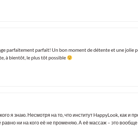
sage parfaitement parfait! Un bon moment de détente et une jolie
, à bientôt, le plus tôt possible
кого я знаю. Несмотря на то, что институт HappyLook, как и п
ё равно ни на кого её не променяю. А её массаж – это вообще