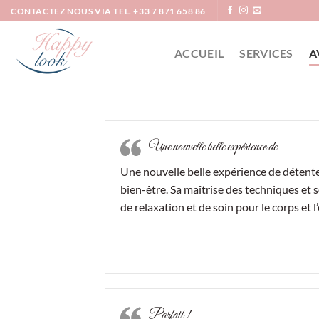
Passer
CONTACTEZ NOUS VIA TEL. +33 7 871 658 86
au
contenu
ACCUEIL
SERVICES
A
Une nouvelle belle expérience de
Une nouvelle belle expérience de détente
bien-être. Sa maîtrise des techniques et 
de relaxation et de soin pour le corps et l’
Parfait !