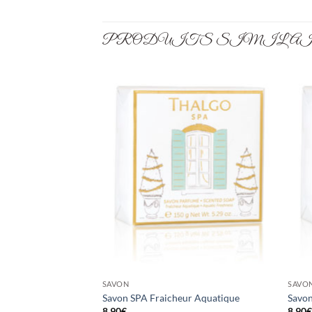
PRODUITS SIMILA
SAVON
SAVO
Savon SPA Fraicheur Aquatique
Savon
8,90
€
8,90