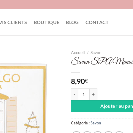
VIS CLIENTS
BOUTIQUE
BLOG
CONTACT
Accueil
/
Savon
Savon SPA Monoï
8,90
€
quantité de Savon SPA Monoï
Ajouter au pan
Catégorie :
Savon