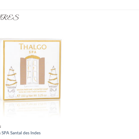
IRES
N
 SPA Santal des Indes
€