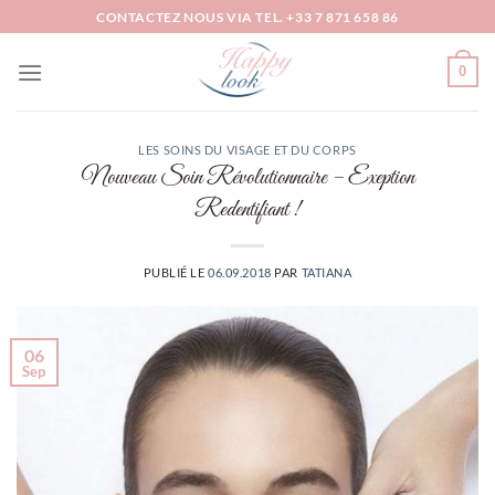
Passer
CONTACTEZ NOUS VIA TEL. +33 7 871 658 86
au
contenu
0
LES SOINS DU VISAGE ET DU CORPS
Nouveau Soin Révolutionnaire – Exeption
Redentifiant !
PUBLIÉ LE
06.09.2018
PAR
TATIANA
06
Sep