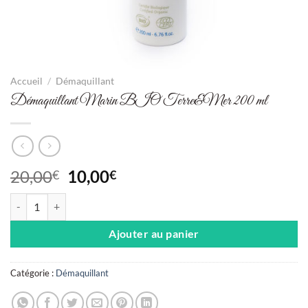
Accueil
/
Démaquillant
Démaquillant Marin BIO Terre&Mer 200 ml
Le
Le
20,00
10,00
€
€
prix
prix
quantité de Démaquillant Marin BIO Terre&Mer 200 ml
initial
actuel
était :
est :
Ajouter au panier
20,00€.
10,00€.
Catégorie :
Démaquillant