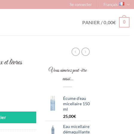
Se connecter
Français
PANIER /
0,00
€
0
 et lèvres
Vous aimerez peut-être
aussi…
Écume d’eau
 yeux et lèvres waterproof 125 ml
micellaire 150
ml
25,00
€
ier
Eau micellaire
démaquillante