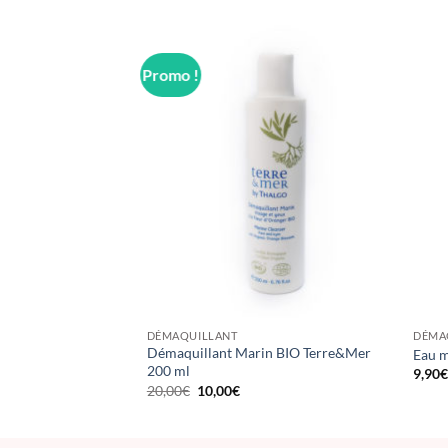
Promo !
DÉMAQUILLANT
DÉMA
Démaquillant Marin BIO Terre&Mer
Eau m
200 ml
9,90
Le
Le
20,00
€
10,00
€
prix
prix
initial
actuel
était :
est :
20,00€.
10,00€.