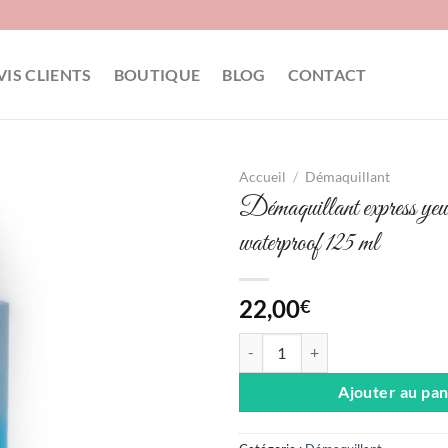
VIS CLIENTS
BOUTIQUE
BLOG
CONTACT
Accueil
/
Démaquillant
Démaquillant express yeux
waterproof 125 ml
22,00
€
quantité de Démaquillant express
Ajouter au pan