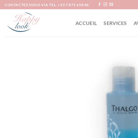
Passer
CONTACTEZ NOUS VIA TEL. +33 7 871 658 86
au
contenu
ACCUEIL
SERVICES
A