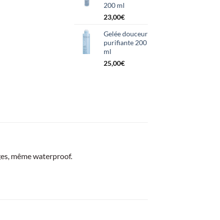
200 ml
23,00
€
Gelée douceur
purifiante 200
ml
25,00
€
ages, même waterproof.