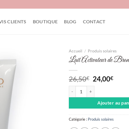
VIS CLIENTS
BOUTIQUE
BLOG
CONTACT
Accueil
/
Produis solaires
Lait Activateur de Bro
Le
Le
26,50
24,00
€
€
prix
prix
quantité de Lait Activateur de B
initial
actu
était :
est :
Ajouter au pan
26,50€.
24,0
Catégorie :
Produis solaires