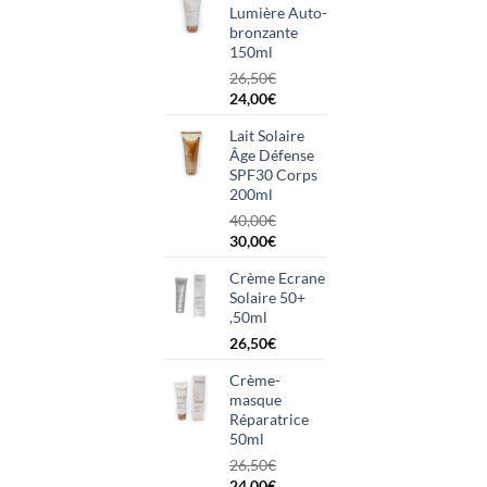
Lumière Auto-
était :
est :
bronzante
26,00€.
24,00€.
150ml
26,50
€
Le
Le
24,00
€
prix
prix
Lait Solaire
initial
actuel
Âge Défense
était :
est :
SPF30 Corps
26,50€.
24,00€.
200ml
40,00
€
Le
Le
30,00
€
prix
prix
Crème Ecrane
initial
actuel
Solaire 50+
était :
est :
,50ml
40,00€.
30,00€.
26,50
€
Crème-
masque
Réparatrice
50ml
26,50
€
Le
Le
24,00
€