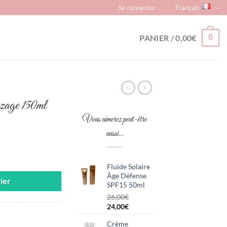
Se connecter
Français
PANIER /
0,00
€
0
nzage 150ml
Vous aimerez peut-être
aussi…
ronzage 150ml
el
Fluide Solaire
Âge Défense
ier
0€.
SPF15 50ml
26,00
€
Le
Le
24,00
€
prix
prix
Crème
initial
actuel