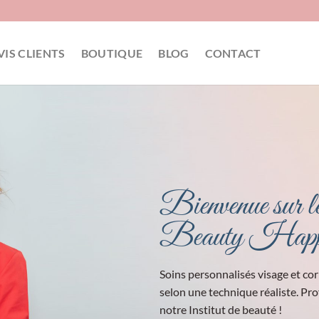
VIS CLIENTS
BOUTIQUE
BLOG
CONTACT
L’espace 
Ambiance zen, bougi
Pour seul but, vous 
esprit…