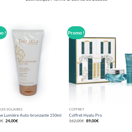
o !
Promo !
UIS SOLAIRES
COFFRET
e Lumière Auto-bronzante 150ml
Coffret Hyalu Pro
Le
Le
Le
Le
0
€
24,00
€
162,00
€
89,00
€
prix
prix
prix
prix
initial
actuel
initial
actuel