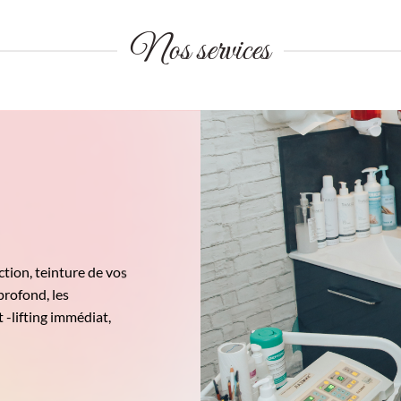
était :
est :
était :
est :
26,50€.
24,00€.
162,00€.
89,00€.
Nos services
tion, teinture de vos
profond, les
 -lifting immédiat,