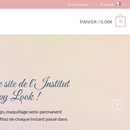
Se connecter
Français
PANIER /
0,00
€
0
de massage et du Bien-Être
es, musique relaxante, senteurs qui vous
feront
voyager…
faire oublier votre quotidien, vous détendre et libérer votre