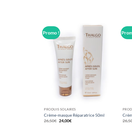
Promo !
Prom
PRODUIS SOLAIRES
PROD
e Défense SPF15 50ml
Crème-masque Réparatrice 50ml
Crèm
Le
Le
26,50
€
24,00
€
26,5
x
prix
prix
uel
initial
actuel