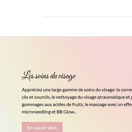
:
était :
est :
00€.
26,50€.
24,00€.
Les soins du visage
Appréciez une large gamme de soins du visage: la correc
cils et sourcils, le nettoyage du visage atraumatique et 
gommages aux acides de fruits, le massage avec un effet
microneedling et BB Glow..
En savoir plus