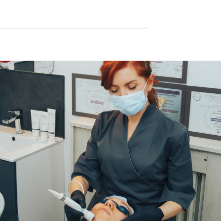
était :
est :
200,67€.
99,00€.