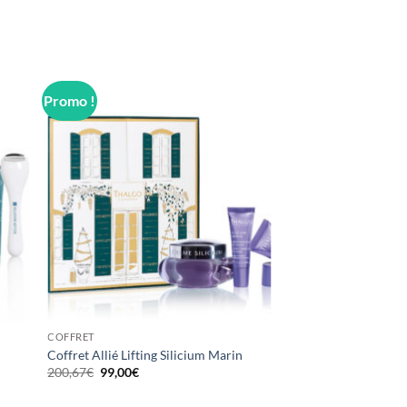
Promo !
COFFRET
Coffret Allié Lifting Silicium Marin
Le
Le
200,67
€
99,00
€
prix
prix
initial
actuel