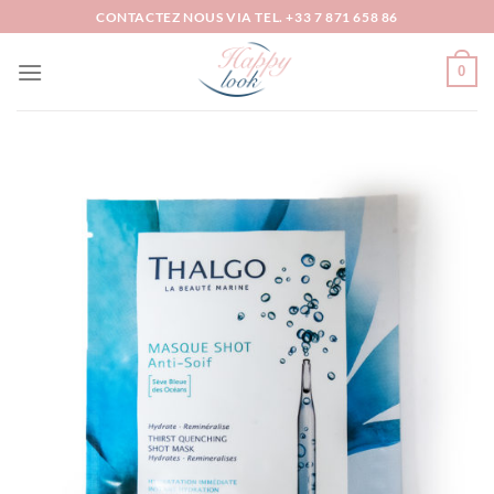
Passer
CONTACTEZ NOUS VIA TEL. +33 7 871 658 86
au
contenu
0