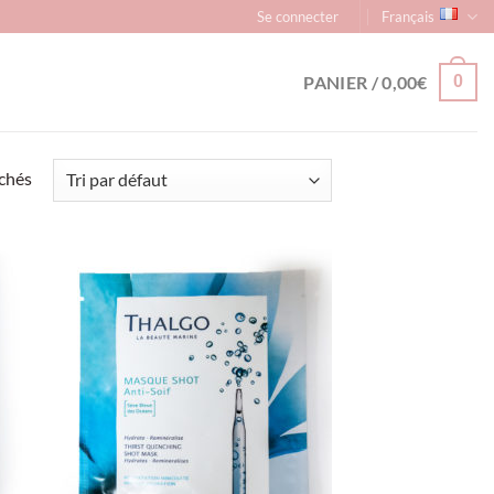
Se connecter
Français
PANIER /
0,00
€
0
ichés