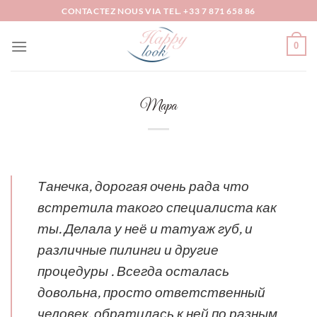
Passer
CONTACTEZ NOUS VIA TEL. +33 7 871 658 86
au
contenu
0
Mара
Танечка, дорогая очень рада что
встретила такого специалиста как
ты. Делала у неё и татуаж губ, и
различные пилинги и другие
процедуры . Всегда осталась
довольна, просто ответственный
человек, обратилась к ней по разным