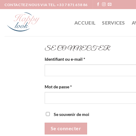
Passer
CONTACTEZ NOUS VIA TEL. +33 7 871 658 86
au
contenu
ACCUEIL
SERVICES
A
SE CONNECTER
Obligatoire
Identifiant ou e-mail
*
Obligatoire
Mot de passe
*
Se souvenir de moi
Se connecter