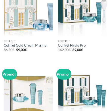
COFFRET
COFFRET
Coffret Cold Cream Marine
Coffret Hyalu Pro
Le
Le
Le
Le
86,50
€
59,00
€
162,00
€
89,00
€
prix
prix
prix
prix
initial
actuel
initial
actuel
était :
est :
était :
est :
86,50€.
59,00€.
162,00€.
89,00€.
Promo !
Promo !