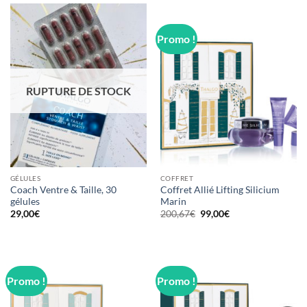
Promo !
RUPTURE DE STOCK
GÉLULES
COFFRET
Coach Ventre & Taille, 30
Coffret Allié Lifting Silicium
gélules
Marin
Le
Le
29,00
€
200,67
€
99,00
€
prix
prix
initial
actuel
était :
est :
200,67€.
99,00€.
Promo !
Promo !