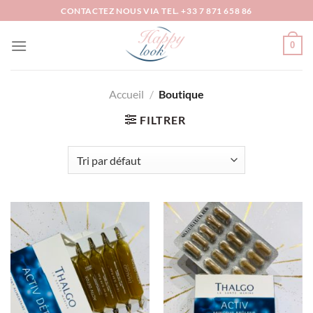
Passer
CONTACTEZ NOUS VIA TEL. +33 7 871 658 86
au
contenu
0
Accueil
/
Boutique
FILTRER