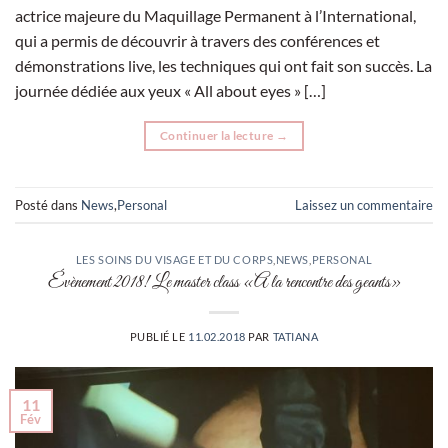
actrice majeure du Maquillage Permanent à l’International,
qui a permis de découvrir à travers des conférences et
démonstrations live, les techniques qui ont fait son succès. La
journée dédiée aux yeux « All about eyes » […]
Continuer la lecture
→
Posté dans
News
,
Personal
Laissez un commentaire
LES SOINS DU VISAGE ET DU CORPS
,
NEWS
,
PERSONAL
Évènement 2018! Le master class «A la rencontre des geants»
PUBLIÉ LE
11.02.2018
PAR
TATIANA
11
Fév