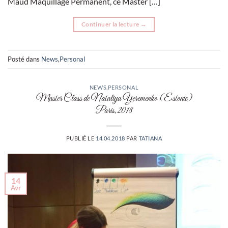
Maud Maquillage Permanent, ce Master […]
Continuer la lecture
→
Posté dans
News
,
Personal
NEWS
,
PERSONAL
Master Class de Nataliya Yeremenko (Estonie)
Paris,2018
PUBLIÉ LE
14.04.2018
PAR
TATIANA
14
Avr