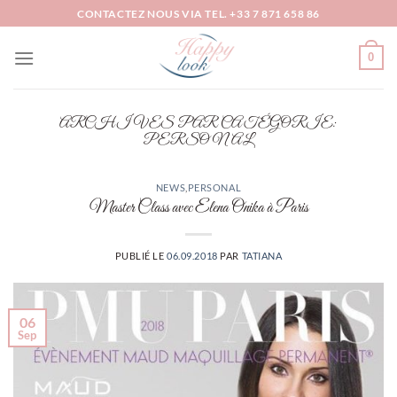
Passer
CONTACTEZ NOUS VIA TEL. +33 7 871 658 86
au
contenu
0
ARCHIVES PAR CATÉGORIE:
PERSONAL
NEWS
,
PERSONAL
Master Class avec Elena Onika à Paris
PUBLIÉ LE
06.09.2018
PAR
TATIANA
06
Sep