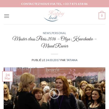
Passer
CONTACTEZ NOUS VIA TEL. +33 7 871 658 86
au
contenu
0
NEWS
,
PERSONAL
Master class Paris 2016 – Olga Kravchenko –
Maud Ravier
PUBLIÉ LE
24.03.2017
PAR
TATIANA
24
Mar