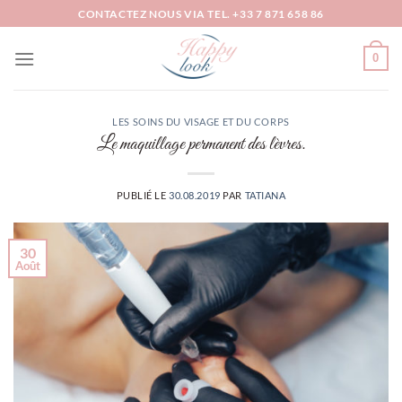
Passer
CONTACTEZ NOUS VIA TEL. +33 7 871 658 86
au
contenu
0
LES SOINS DU VISAGE ET DU CORPS
Le maquillage permanent des lèvres.
PUBLIÉ LE
30.08.2019
PAR
TATIANA
30
Août