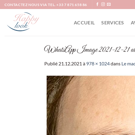
Passer
CONTACTEZ NOUS VIA TEL. +33 7 871 658 86
au
contenu
ACCUEIL
SERVICES
A
WhatsApp Image 2021-12-21 at 
Publié
21.12.2021
à
978 × 1024
dans
Le maq