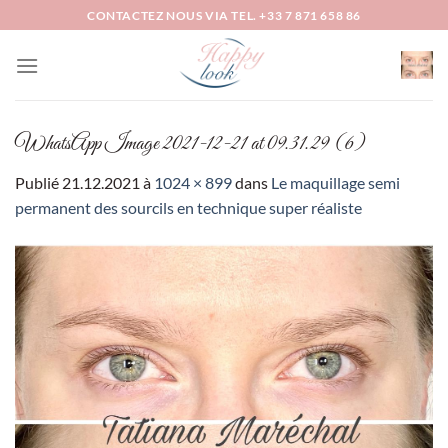
Passer
CONTACTEZ NOUS VIA TEL. +33 7 871 658 86
au
contenu
WhatsApp Image 2021-12-21 at 09.31.29 (6)
Publié
21.12.2021
à
1024 × 899
dans
Le maquillage semi
permanent des sourcils en technique super réaliste