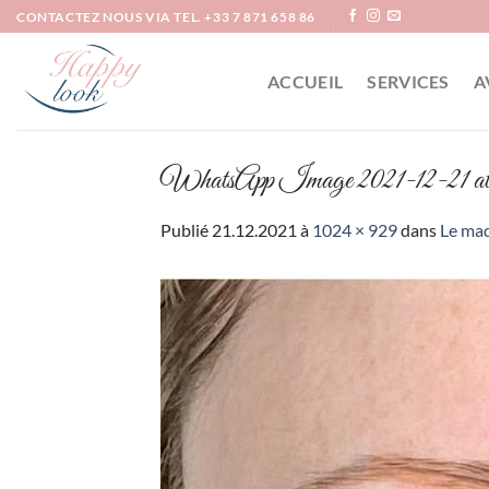
Passer
CONTACTEZ NOUS VIA TEL. +33 7 871 658 86
au
contenu
ACCUEIL
SERVICES
A
WhatsApp Image 2021-12-21 at 
Publié
21.12.2021
à
1024 × 929
dans
Le maq