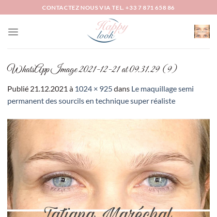
Passer
CONTACTEZ NOUS VIA TEL. +33 7 871 658 86
au
contenu
WhatsApp Image 2021-12-21 at 09.31.29 (9)
Publié
21.12.2021
à
1024 × 925
dans
Le maquillage semi
permanent des sourcils en technique super réaliste