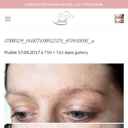
Passer
CONTACTEZ NOUS VIA TEL. +33 7 871 658 86
au
contenu
17888329_1448774188522174_974930081_n
Publié
17.04.2017
à
750 × 761
dans
gallery