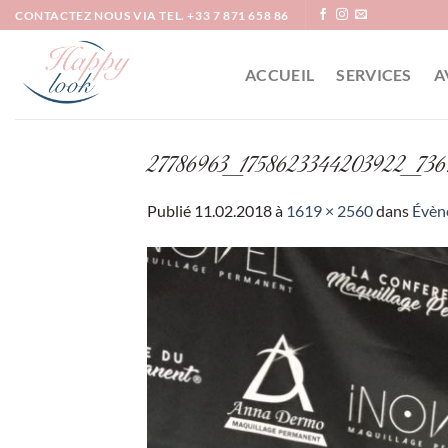
Passer
CONTACTEZ NOUS VIA TEL. +33 7 871 658 86
au
contenu
ACCUEIL
SERVICES
A
27786963_1758623344203922_73
Publié
11.02.2018
à
1619 × 2560
dans
Évène