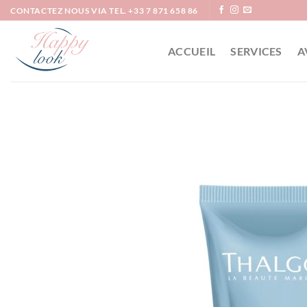
Passer
CONTACTEZ NOUS VIA TEL. +33 7 871 658 86
au
contenu
ACCUEIL
SERVICES
A