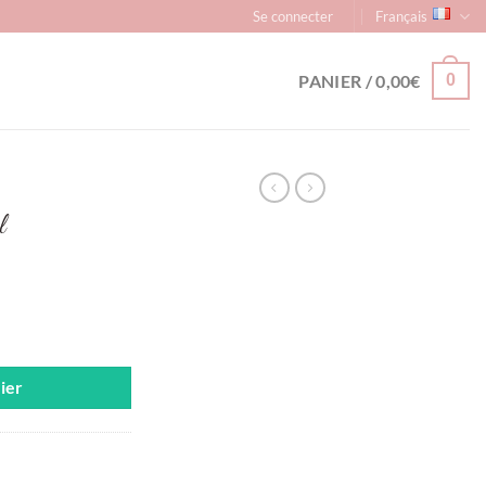
Se connecter
Français
PANIER /
0,00
€
0
l
0ml
ier