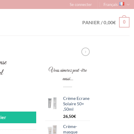
Se connecter
Français
PANIER /
0,00
€
0
nse
Vous aimerez peut-être
l
aussi…
Crème Ecrane
ense SPF30 Corps 200ml
Solaire 50+
el
,50ml
26,50
€
ier
0€.
Crème-
masque