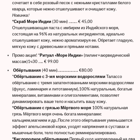
сочетает в себе розовый песок с нежными кристаллами белого
кварца, которые нежно отшелушивают и очищают кожу.
Новинка!
*Скраб Море Индии
(30 мин) ……… € 45,00
Отшелушивающая паста с имбирем из Индийского моря,
состоящая на 96% из натуральных ингредиентов, идеально
отшелушивает кожу, нежно ароматизируя ее. Обретает гладкую,
мягкую кожу с древесными и пряными нотами.
Промо акция!
*
Ритуал «Море Индии»
(пилинг+аюрведический
массаж)1ч30 ….. € 99.00
Обёртывания
(40 мин)…………………. €80.00
*
Обёртывание с 3-мя морскими водорослями
Талассо
обёртывание с тремя запатентованными морскими водорослями
(фукус, ламинария и литотамниум),100% натуральные, богатые
минералами, витаминами и олигоэлементами, позволяет
динамизировать ваше тело и насытить вашу кожу.
*Обёртывание с грязью Мёртвого моря
100% натуральная
грязь Мёртвого моря очень богата минералами:
кальцием,магнием и др..После этого обертывания уменьшается
эффект апельсиновой корки, уходят напряжения в суставах и
мышечные боли, тело полностью реминерализировано.
*Кислородное обёртывание
Первый уход направленный на два