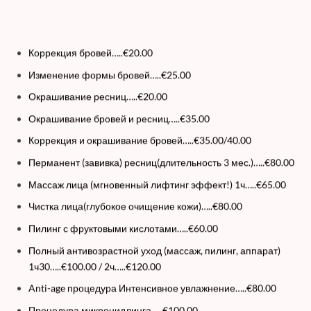
Коррекция бровей…..€20.00
Изменение формы бровей…..€25.00
Окрашивание ресниц…..€20.00
Окрашивание бровей и ресниц…..€35.00
Коррекция и окрашивание бровей…..€35.00/40.00
Перманент (завивка) ресниц(длительность 3 мес.)…..€80.00
Массаж лица (мгновенный лифтинг эффект!) 1ч…..€65.00
Чистка лица(глубокое очищение кожи)…..€80.00
Пилинг с фруктовыми кислотами…..€60.00
Полный антивозрастной уход
(массаж, пилинг, аппарат)
1ч30
…..
€100.00 /
2ч
…..
€120.00
Anti-age процедура Интенсивное увлажнение…..€80.00
Процедура микронидлинга…..€100.00