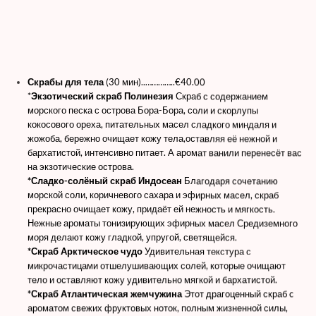
Скрабы для тела
(30 мин)..
…………..€40.00
*
Экзотический скраб Полинезия
Скраб с содержанием
морского песка с острова Бора-Бора, соли и скорлупы
кокосового ореха, питательных масел сладкого миндаля и
жожоба, бережно очищает кожу тела,оставляя её нежной и
бархатистой, интенсивно питает. А аромат ванили перенесёт вас
на экзотические острова.
*Сладко-солёный скраб Индосеан
Благодаря сочетанию
морской соли, коричневого сахара и эфирных масел, скраб
прекрасно очищает кожу, придаёт ей нежность и мягкость.
Нежные ароматы тонизирующих эфирных масел Средиземного
моря делают кожу гладкой, упругой, светящейся.
*Скраб Арктическое чудо
Удивительная текстура с
микрочастицами отшелушивающих солей, которые очищают
тело и оставляют кожу удивительно мягкой и бархатистой.
*Скраб Атлантическая жемчужина
Этот драгоценный скраб c
ароматом свежих фруктовых ноток, полным жизненной силы,