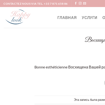
Skip
CONTACTEZ NOUS VIA TEL. +33 7 871 658 86
to
content
ГЛАВНАЯ
УСЛУГИ
Восхище
Bonne esthéticienne Восхищена Вашей р
Эта запись была разм