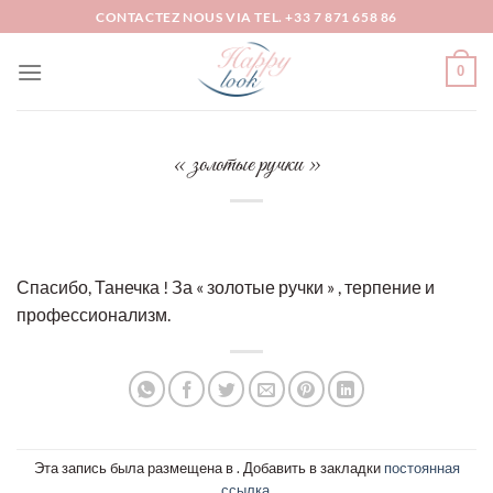
Skip
CONTACTEZ NOUS VIA TEL. +33 7 871 658 86
to
content
0
« золотые ручки »
Спасибо, Танечка ! За « золотые ручки » , терпение и
профессионализм.
Эта запись была размещена в . Добавить в закладки
постоянная
ссылка
.