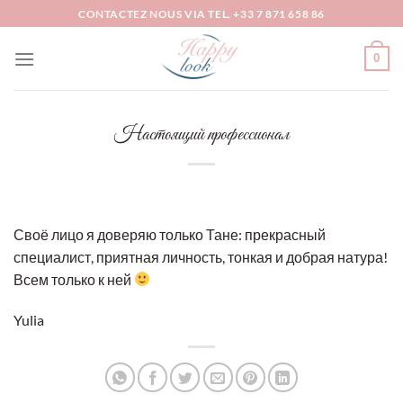
Passer
CONTACTEZ NOUS VIA TEL. +33 7 871 658 86
au
contenu
0
Настоящий профессионал
Своё лицо я доверяю только Тане: прекрасный
специалист, приятная личность, тонкая и добрая натура!
Всем только к ней
Yulia