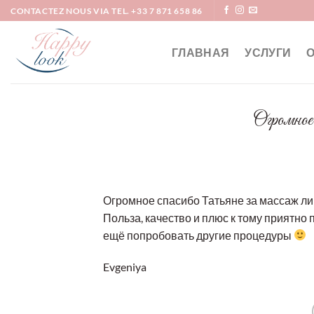
Skip
CONTACTEZ NOUS VIA TEL. +33 7 871 658 86
to
content
ГЛАВНАЯ
УСЛУГИ
Огромное
Огромное спасибо Татьяне за массаж л
Польза, качество и плюс к тому приятн
ещё попробовать другие процедуры
Evgeniya