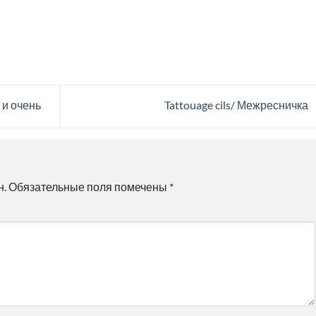
 и очень
Tattouage cils/ Межресничка
н.
Обязательные поля помечены
*