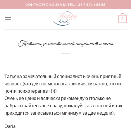
Skip
CONTACTEZ NOUS VIA TEL. +33 7 871 658 86
to
content
0
Татьяна замечательный специалист и очень
Татьяна замечательный специалист и очень приятный
человек (что для косметолога критически важно, это же
почти психотерапевт ))))
Очень её ценю и всячески рекомендую (только не
набрасывайтесь все сразу, пожалуйста, а то к ней и так
приходится записываться минимум за две недели).
Daria