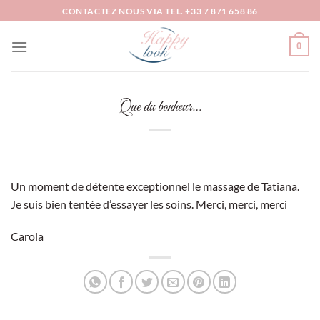
Passer
CONTACTEZ NOUS VIA TEL. +33 7 871 658 86
au
contenu
0
Que du bonheur…
Un moment de détente exceptionnel le massage de Tatiana.
Je suis bien tentée d’essayer les soins. Merci, merci, merci
Carola