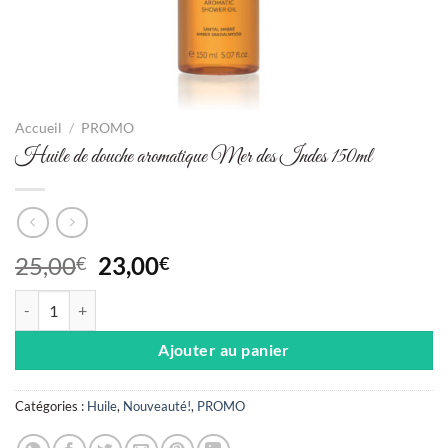
Accueil
/
PROMO
Huile de douche aromatique Mer des Indes 150ml
Le
Le
25,00
23,00
€
€
prix
prix
quantité de Huile de douche aromatique Mer des Indes 150ml
initial
actuel
était :
est :
Ajouter au panier
25,00€.
23,00€.
Catégories :
Huile
,
Nouveauté!
,
PROMO