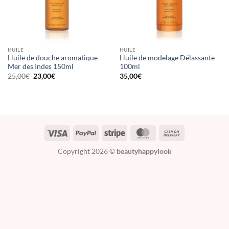
HUILE
HUILE
Huile de douche aromatique
Huile de modelage Délassante
Mer des Indes 150ml
100ml
Le
Le
25,00
€
23,00
€
35,00
€
prix
prix
initial
actuel
était :
est :
25,00€.
23,00€.
Copyright 2026 ©
beautyhappylook