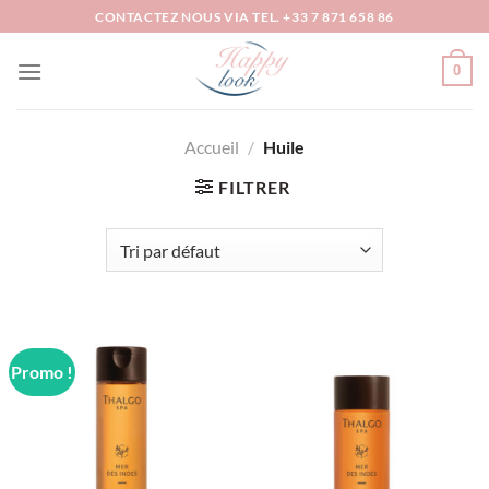
Passer
CONTACTEZ NOUS VIA TEL. +33 7 871 658 86
au
contenu
0
Accueil
/
Huile
FILTRER
Promo !