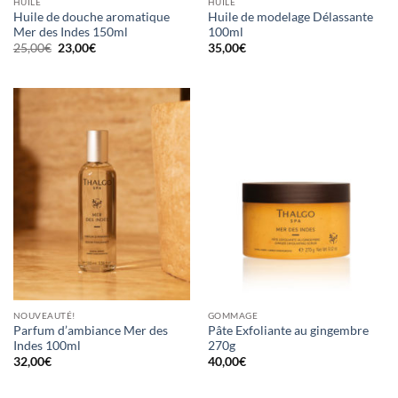
HUILE
HUILE
Huile de douche aromatique
Huile de modelage Délassante
Mer des Indes 150ml
100ml
Le
Le
25,00
€
23,00
€
35,00
€
prix
prix
initial
actuel
était :
est :
25,00€.
23,00€.
NOUVEAUTÉ!
GOMMAGE
Parfum d’ambiance Mer des
Pâte Exfoliante au gingembre
Indes 100ml
270g
32,00
€
40,00
€