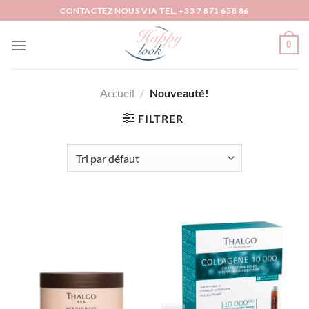
Passer
CONTACTEZ NOUS VIA TEL. +33 7 871 658 86
au
contenu
0
Accueil
/
Nouveauté!
FILTRER