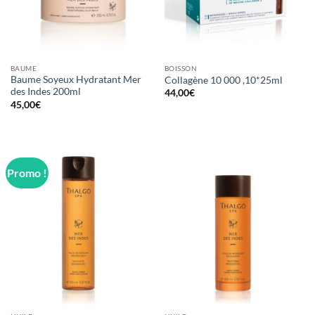
BAUME
BOISSON
Baume Soyeux Hydratant Mer
Collagène 10 000 ,10*25ml
des Indes 200ml
44,00
€
45,00
€
Promo !