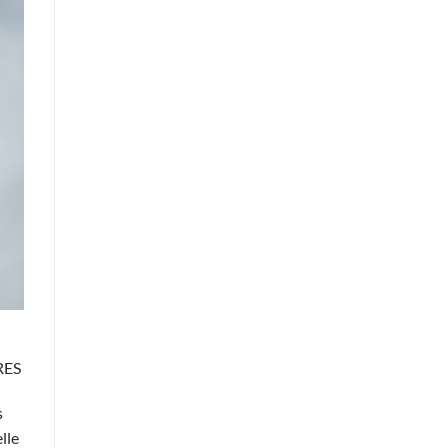
RES
s
lle