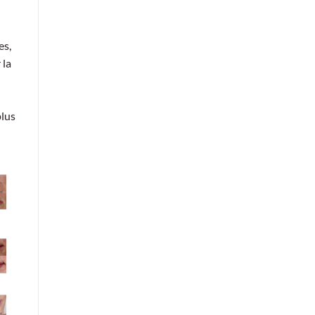
es,
 la
plus