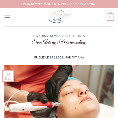
Passer
CONTACTEZ NOUS VIA TEL. +33 7 871 658 86
au
contenu
0
LES SOINS DU VISAGE ET DU CORPS
Soin Anti age Microneedling
PUBLIÉ LE
15.12.2021
PAR
TATIANA
15
Déc