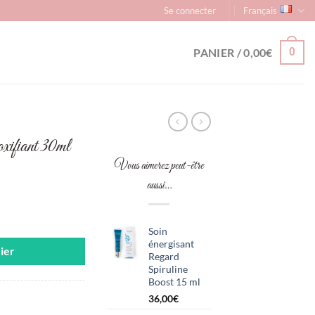
Se connecter
Français
PANIER /
0,00
€
0
ifiant 30ml
Vous aimerez peut-être
aussi…
oxifiant 30ml
Soin
énergisant
ier
Regard
Spiruline
Boost 15 ml
36,00
€