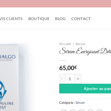
VIS CLIENTS
BOUTIQUE
BLOG
CONTACT
Accueil
/
Sérum
Sérum Énergisant Détox
65,00
€
quantité de Sérum Énergisant Dét
Ajouter au pan
Catégorie :
Sérum