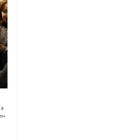
 à
es»