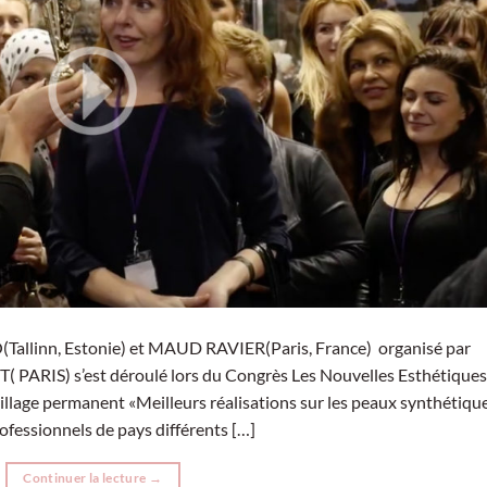
inn, Estonie) et MAUD RAVIER(Paris, France) organisé par
) s’est déroulé lors du Congrès Les Nouvelles Esthétiques
lage permanent «Meilleurs réalisations sur les peaux synthétiqu
rofessionnels de pays différents […]
Continuer la lecture
→