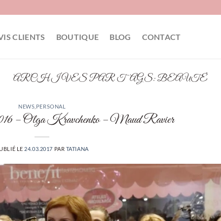
VIS CLIENTS
BOUTIQUE
BLOG
CONTACT
ARCHIVES PAR TAGS:
BEAUTÉ
NEWS
,
PERSONAL
 2016 – Olga Kravchenko – Maud Ravier
UBLIÉ LE
24.03.2017
PAR
TATIANA