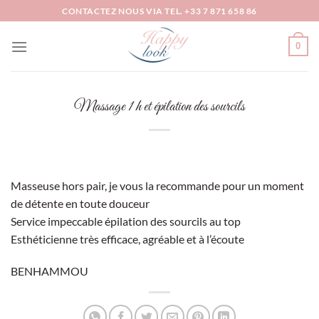
Passer
CONTACTEZ NOUS VIA TEL. +33 7 871 658 86
au
contenu
0
Massage 1 h et épilation des sourcils
Masseuse hors pair, je vous la recommande pour un moment
de détente en toute douceur
Service impeccable épilation des sourcils au top
Esthéticienne très efficace, agréable et à l’écoute
BENHAMMOU