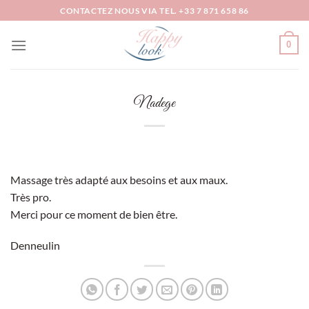
Passer
CONTACTEZ NOUS VIA TEL. +33 7 871 658 86
au
contenu
0
Nadege
Massage très adapté aux besoins et aux maux.
Très pro.
Merci pour ce moment de bien être.
Denneulin