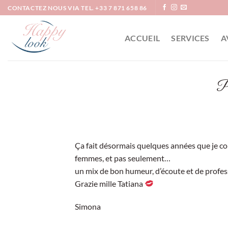
Passer
CONTACTEZ NOUS VIA TEL. +33 7 871 658 86
au
contenu
ACCUEIL
SERVICES
A
Pr
Ça fait désormais quelques années que je co
femmes, et pas seulement…
un mix de bon humeur, d’écoute et de profes
Grazie mille Tatiana
Simona