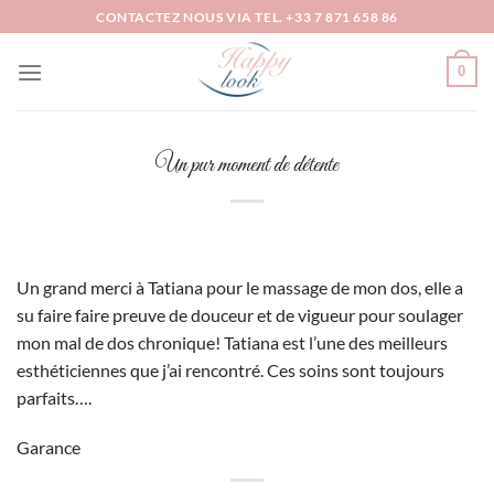
Passer
CONTACTEZ NOUS VIA TEL. +33 7 871 658 86
au
contenu
0
Un pur moment de détente
Un grand merci à Tatiana pour le massage de mon dos, elle a
su faire faire preuve de douceur et de vigueur pour soulager
mon mal de dos chronique! Tatiana est l’une des meilleurs
esthéticiennes que j’ai rencontré. Ces soins sont toujours
parfaits….
Garance