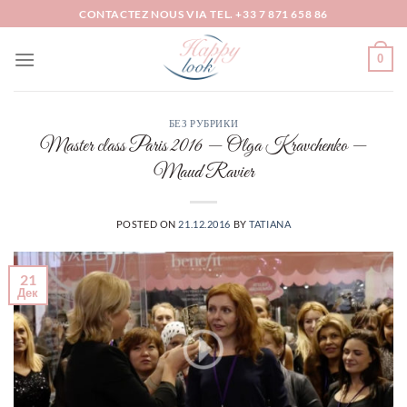
Skip
CONTACTEZ NOUS VIA TEL. +33 7 871 658 86
to
content
0
БЕЗ РУБРИКИ
Master class Paris 2016 — Olga Kravchenko —
Maud Ravier
POSTED ON
21.12.2016
BY
TATIANA
21
Дек