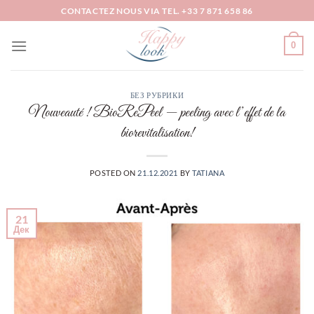
Skip
CONTACTEZ NOUS VIA TEL. +33 7 871 658 86
to
content
0
БЕЗ РУБРИКИ
Nouveauté ! BioRePeel — peeling avec l’effet de la
biorevitalisation!
POSTED ON
21.12.2021
BY
TATIANA
21
Дек