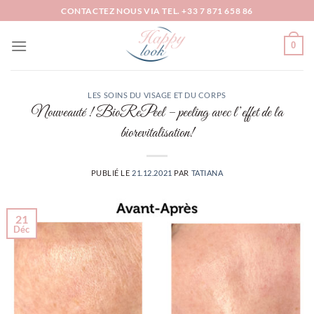
Passer
CONTACTEZ NOUS VIA TEL. +33 7 871 658 86
au
contenu
0
LES SOINS DU VISAGE ET DU CORPS
Nouveauté ! BioRePeel – peeling avec l’effet de la
biorevitalisation!
PUBLIÉ LE
21.12.2021
PAR
TATIANA
21
Déc