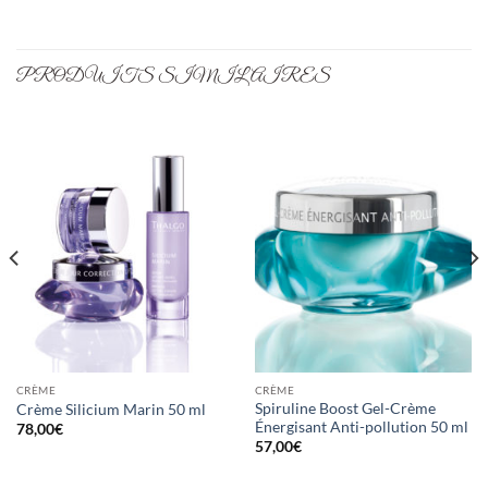
PRODUITS SIMILAIRES
CRÈME
CRÈME
Spiruline Boost Gel-Crème
Crème Silicium Marin 50 ml
Énergisant Anti-pollution 50 ml
78,00
€
57,00
€