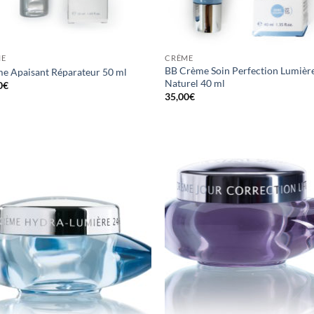
ME
CRÈME
BB Crème Soin Perfection Lumièr
e Apaisant Réparateur 50 ml
Naturel 40 ml
0
€
35,00
€