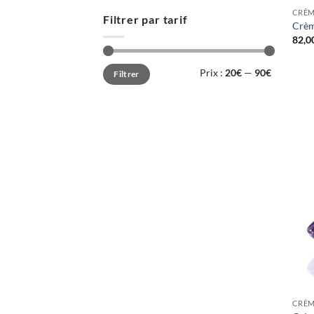
CRÈ
Filtrer par tarif
Crèm
82,0
Prix
Prix
Prix :
20€
—
90€
Filtrer
min
max
CRÈ