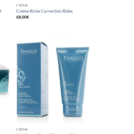
CRÈME
e
Crème Riche Correction Rides
68,00
€
CRÈME