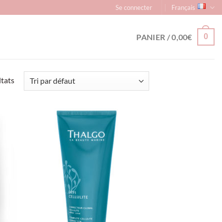
Se connecter
Français
PANIER /
0,00
€
0
ltats