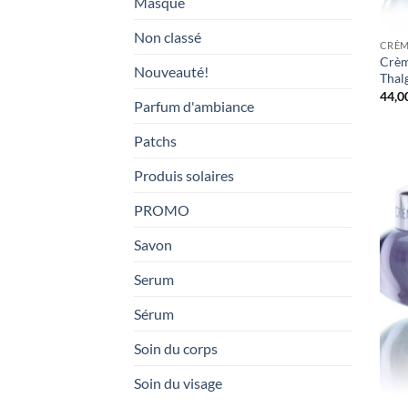
Masque
Non classé
CRÈ
Crè
Nouveauté!
Thal
44,0
Parfum d'ambiance
Patchs
Produis solaires
PROMO
Savon
Serum
Sérum
Soin du corps
Soin du visage