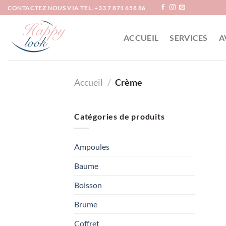
Passer
CONTACTEZ NOUS VIA TEL. +33 7 871 658 86
au
contenu
ACCUEIL
SERVICES
A
Accueil
/
Crème
Catégories de produits
Ampoules
Baume
Boisson
Brume
Coffret