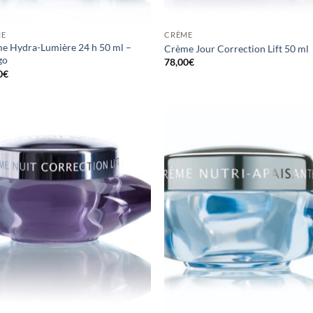
ME
CRÈME
me Hydra-Lumière 24 h 50 ml –
Crème Jour Correction Lift 50 ml
go
78,00
€
0
€