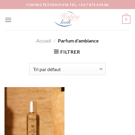
Passer
CONTACTEZ NOUS VIA TEL. +33 7 871 658 86
au
contenu
0
Accueil
/
Parfum d'ambiance
FILTRER