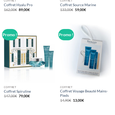
COFFRET
COFFRET
Coffret Hyalu Pro
Coffret Source Marine
Le
Le
Le
Le
162,00
€
89,00
€
133,00
€
59,00
€
prix
prix
prix
prix
initial
actuel
initial
actuel
était :
est :
était :
est :
162,00€.
89,00€.
133,00€.
59,00€.
Promo !
Promo !
COFFRET
COFFRET
Coffret Voyage Beauté Mains-
Coffret Spiruline
Pieds
Le
Le
147,00
€
79,00
€
prix
prix
Le
Le
14,90
€
13,00
€
initial
actuel
prix
prix
était :
est :
initial
actuel
147,00€.
79,00€.
était :
est :
14,90€.
13,00€.