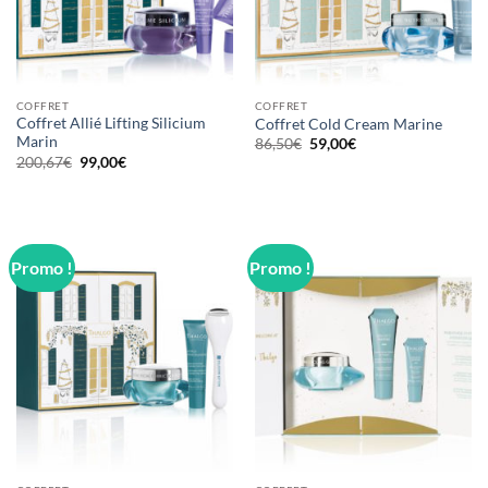
COFFRET
COFFRET
Coffret Allié Lifting Silicium
Coffret Cold Cream Marine
Marin
Le
Le
86,50
€
59,00
€
prix
prix
Le
Le
200,67
€
99,00
€
initial
actuel
prix
prix
était :
est :
initial
actuel
86,50€.
59,00€.
était :
est :
200,67€.
99,00€.
Promo !
Promo !